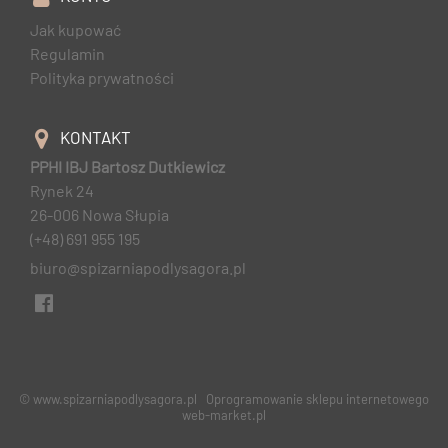
Jak kupować
Regulamin
Polityka prywatności
KONTAKT
PPHI IBJ Bartosz Dutkiewicz
Rynek 24
26-006 Nowa Słupia
(+48) 691 955 195
biuro@spizarniapodlysagora.pl
© www.spizarniapodlysagora.pl
Oprogramowanie sklepu internetowego
web-market.pl