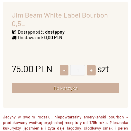
Jim Beam White Label Bourbon
0,5L
Dostępność:
dostępny
Dostawa od:
0.00 PLN
75.00
PLN
szt
Jedyny w swoim rodzaju,
niepowtarzalny amerykański bourbon
–
produkowany według oryginalnej receptury od 1795 roku. Mieszanka
kukurydzy, jęczmienia i żyta daje
łagodny, słodkawy smak i pełen