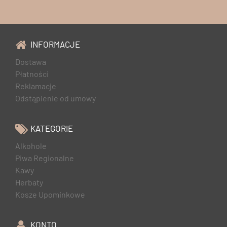
INFORMACJE
Dostawa
Płatności
Reklamacje
Odstąpienie od umowy
KATEGORIE
Alkohole
Piwa Regionalne
Kawy
Herbaty
Kosze Upominkowe
KONTO