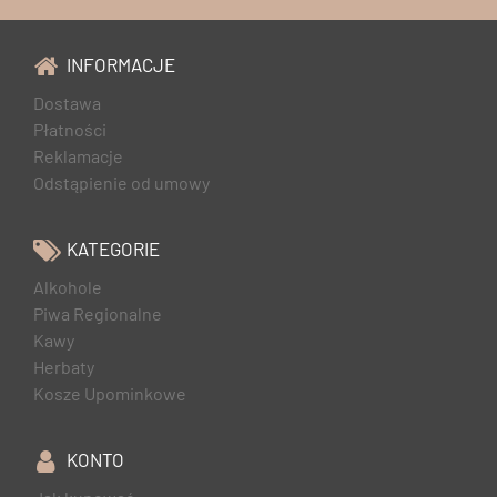
INFORMACJE
Dostawa
Płatności
Reklamacje
Odstąpienie od umowy
KATEGORIE
Alkohole
Piwa Regionalne
Kawy
Herbaty
Kosze Upominkowe
KONTO