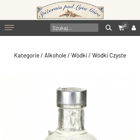
0
Kategorie
/
Alkohole
/
Wódki
/
Wódki Czyste