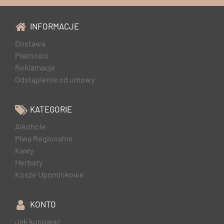
INFORMACJE
Dostawa
Płatności
Reklamacje
Odstąpienie od umowy
KATEGORIE
Alkohole
Piwa Regionalne
Kawy
Herbaty
Kosze Upominkowe
KONTO
Jak kupować