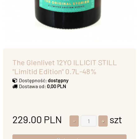
The Glenlivet 12YO ILLICIT STILL
"Limitid Edition" 0.7L-48%
Dostępność:
dostępny
Dostawa od:
0.00 PLN
229.00
PLN
szt