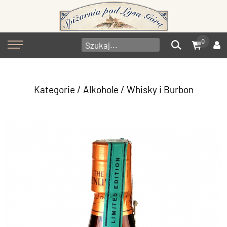
0
Kategorie
/
Alkohole
/
Whisky i Burbon