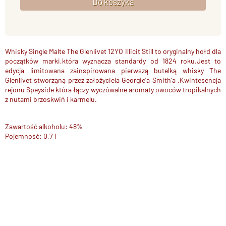
Whisky Single Malte The Glenlivet 12YO Illicit Still to oryginalny hołd dla
początków marki,która wyznacza standardy od 1824 roku.Jest to
edycja limitowana zainspirowana pierwszą butelką whisky The
Glenlivet stworząną przez założyciela Georgie'a Smith'a .Kwintesencja
rejonu Speyside która łączy wyczówalne aromaty owoców tropikalnych
z nutami brzoskwiń i karmelu.
Zawartość alkoholu: 48%
Pojemność: 0,7 l